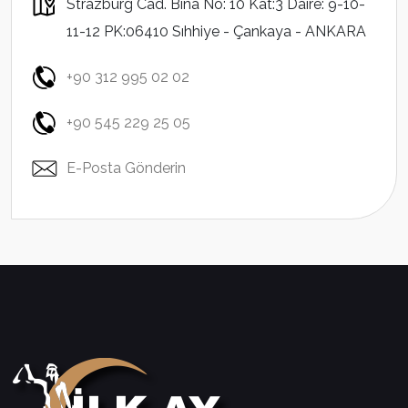
Strazburg Cad. Bina No: 10 Kat:3 Daire: 9-10-
11-12 PK:06410 Sıhhiye - Çankaya - ANKARA
+90 312 995 02 02
+90 545 229 25 05
E-Posta Gönderin