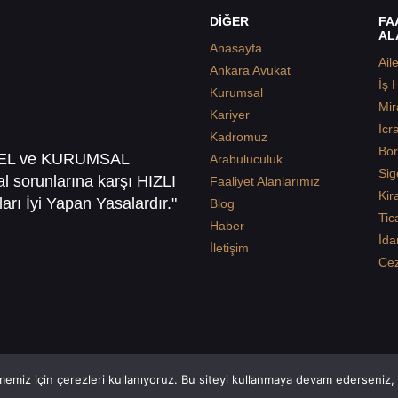
DİĞER
FA
AL
Anasayfa
Ail
Ankara Avukat
İş 
Kurumsal
Mir
Kariyer
İcr
Kadromuz
Bor
SEL ve KURUMSAL
Arabuluculuk
Sig
sal sorunlarına karşı HIZLI
Faaliyet Alanlarımız
Kir
arı İyi Yapan Yasalardır."
Blog
Tic
Haber
İda
İletişim
Ce
emiz için çerezleri kullanıyoruz. Bu siteyi kullanmaya devam ederseniz, b