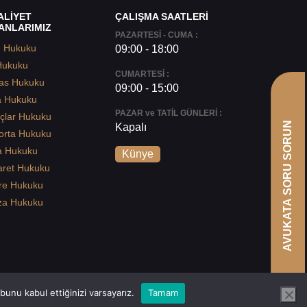
ALİYET
ÇALIŞMA SAATLERİ
ANLARIMIZ
PAZARTESİ - CUMA :
e Hukuku
09:00 - 18:00
Hukuku
CUMARTESİ :
as Hukuku
09:00 - 15:00
a Hukuku
PAZAR ve TATİL GÜNLERİ :
çlar Hukuku
AVUKATA SORU SORUN
Kapalı
orta Hukuku
a Hukuku
Künye
aret Hukuku
re Hukuku
za Hukuku
unu kabul ettiğinizi varsayarız.
Tamam