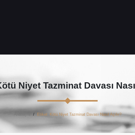
ötü Niyet Tazminat Davası Nasıl
Anasayfa
Etiket: Kötü Niyet Tazminat Davası Nasıl Açılır?