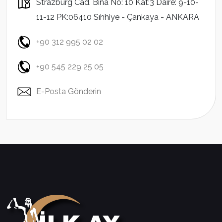
Strazburg Cad. Bina No: 10 Kat:3 Daire: 9-10-
11-12 PK:06410 Sıhhiye - Çankaya - ANKARA
+90 312 995 02 02
+90 545 229 25 05
E-Posta Gönderin