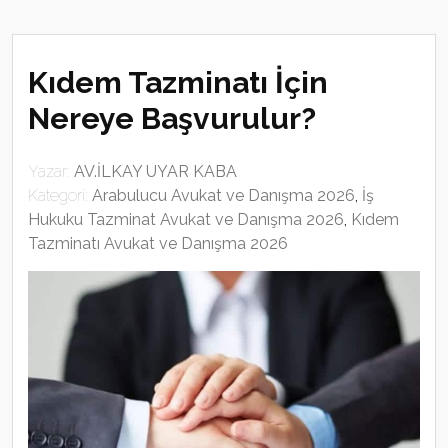
Kıdem Tazminatı İçin
Nereye Başvurulur?
Yazar:
AV.İLKAY UYAR KABA
Kategori:
Arabulucu Avukat ve Danışma 2026
,
İş
Hukuku Tazminat Avukat ve Danışma 2026
,
Kıdem
Tazminatı Avukat ve Danışma 2026