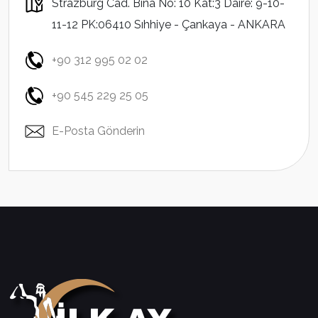
Strazburg Cad. Bina No: 10 Kat:3 Daire: 9-10-
11-12 PK:06410 Sıhhiye - Çankaya - ANKARA
+90 312 995 02 02
+90 545 229 25 05
E-Posta Gönderin