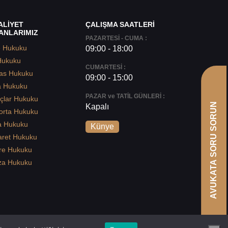
ALİYET
ÇALIŞMA SAATLERİ
ANLARIMIZ
PAZARTESİ - CUMA :
e Hukuku
09:00 - 18:00
Hukuku
CUMARTESİ :
as Hukuku
09:00 - 15:00
a Hukuku
PAZAR ve TATİL GÜNLERİ :
çlar Hukuku
AVUKATA SORU SORUN
Kapalı
orta Hukuku
a Hukuku
Künye
aret Hukuku
re Hukuku
za Hukuku