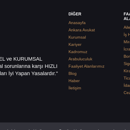
DİĞER
FA
AL
Anasayfa
Ail
Ankara Avukat
İş 
Kurumsal
Mir
Kariyer
İcr
Kadromuz
Bor
SEL ve KURUMSAL
Arabuluculuk
Sig
sal sorunlarına karşı HIZLI
Faaliyet Alanlarımız
Kir
arı İyi Yapan Yasalardır."
Blog
Tic
Haber
İda
İletişim
Ce