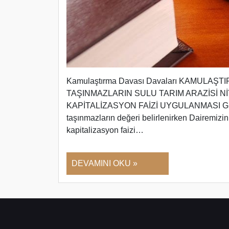
Kamulaştırma Davası Davaları KAMULAŞT
TAŞINMAZLARIN SULU TARIM ARAZİSİ 
KAPİTALİZASYON FAİZİ UYGULANMASI GEREĞİ
taşınmazların değeri belirlenirken Dairemizi
kapitalizasyon faizi…
DEVAMINI OKU »