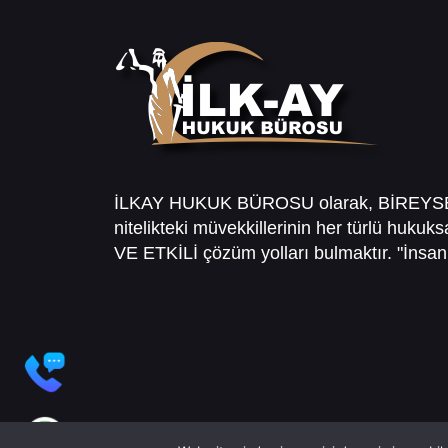
İLKAY HUKUK BÜROSU olarak, BİREY
nitelikteki müvekkillerinin her türlü hukuk
VE ETKİLİ çözüm yolları bulmaktır. "İnsanl