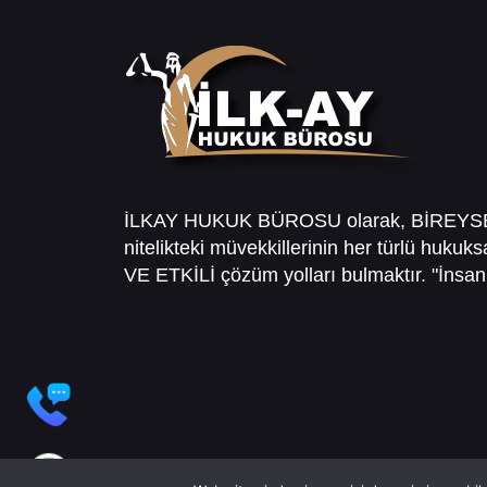
İLKAY HUKUK BÜROSU olarak, BİREY
nitelikteki müvekkillerinin her türlü hukuk
VE ETKİLİ çözüm yolları bulmaktır. "İnsanl