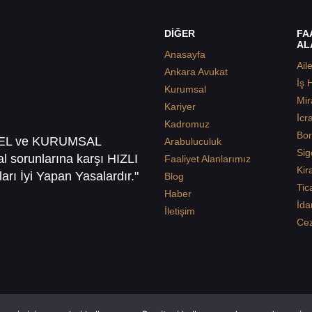
DİĞER
FA
AL
Anasayfa
Ail
Ankara Avukat
İş 
Kurumsal
Mir
Kariyer
İcr
Kadromuz
Bor
SEL ve KURUMSAL
Arabuluculuk
Sig
sal sorunlarına karşı HIZLI
Faaliyet Alanlarımız
Kir
arı İyi Yapan Yasalardır."
Blog
Tic
Haber
İda
İletişim
Ce