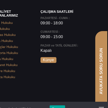
ALİYET
ÇALIŞMA SAATLERİ
ANLARIMIZ
PAZARTESİ - CUMA :
e Hukuku
09:00 - 18:00
Hukuku
CUMARTESİ :
as Hukuku
09:00 - 15:00
a Hukuku
PAZAR ve TATİL GÜNLERİ :
çlar Hukuku
AVUKATA SORU SORUN
Kapalı
orta Hukuku
a Hukuku
Künye
aret Hukuku
re Hukuku
za Hukuku