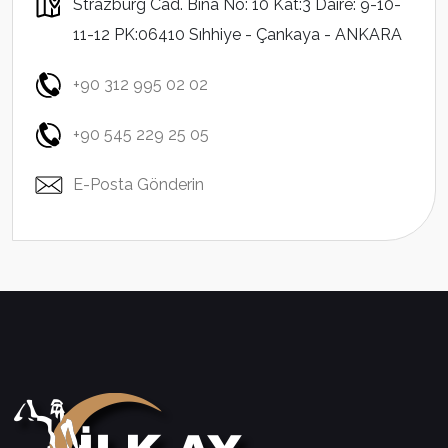
Strazburg Cad. Bina No: 10 Kat:3 Daire: 9-10-
11-12 PK:06410 Sıhhiye - Çankaya - ANKARA
+90 312 995 02 02
+90 545 229 25 05
E-Posta Gönderin