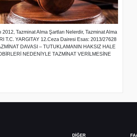
ı 2012, Tazminat Alma Şartları Nelerdir, Tazminat Alma
 T.C. YARGITAY 12.Ceza Dairesi Esas: 2013/27628
014 TAZMİNAT DAVASI – TUTUKLAMANIN HAKSIZ HALE
DBİRLERİ NEDENİYLE TAZMİNAT VERİLMESİNE
DİĞER
FA