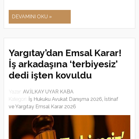
DEVAMINI OKU »
Yargıtay’dan Emsal Karar!
İş arkadaşına ‘terbiyesiz’
dedi işten kovuldu
Yazar:
AV.İLKAY UYAR KABA
Kategori:
İş Hukuku Avukat Danışma 2026
,
İstinaf
ve Yargıtay Emsal Karar 2026