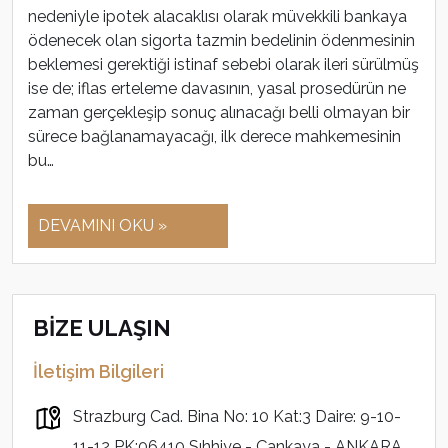
nedeniyle ipotek alacaklısı olarak müvekkili bankaya
ödenecek olan sigorta tazmin bedelinin ödenmesinin
beklemesi gerektiği istinaf sebebi olarak ileri sürülmüş
ise de; iflas erteleme davasının, yasal prosedürün ne
zaman gerçekleşip sonuç alınacağı belli olmayan bir
sürece bağlanamayacağı, ilk derece mahkemesinin
bu…
DEVAMINI OKU »
BİZE ULAŞIN
İletişim Bilgileri
Strazburg Cad. Bina No: 10 Kat:3 Daire: 9-10-
11-12 PK:06410 Sıhhiye - Çankaya - ANKARA