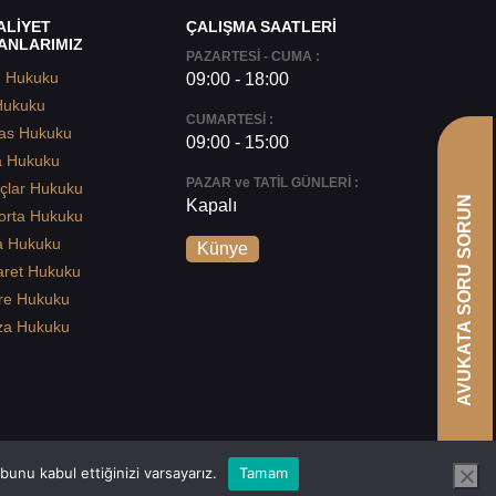
ALİYET
ÇALIŞMA SAATLERİ
ANLARIMIZ
PAZARTESİ - CUMA :
e Hukuku
09:00 - 18:00
Hukuku
CUMARTESİ :
as Hukuku
09:00 - 15:00
a Hukuku
PAZAR ve TATİL GÜNLERİ :
çlar Hukuku
AVUKATA SORU SORUN
Kapalı
orta Hukuku
a Hukuku
Künye
aret Hukuku
re Hukuku
za Hukuku
unu kabul ettiğinizi varsayarız.
Tamam