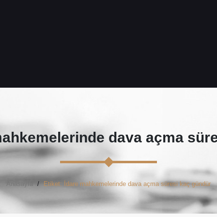
mahkemelerinde dava açma süre
Anasayfa
Etiket: İdare mahkemelerinde dava açma süresi kaç gündür