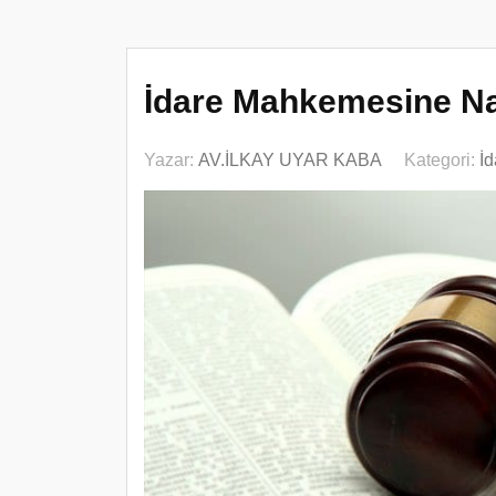
İdare Mahkemesine Nas
Yazar:
AV.İLKAY UYAR KABA
Kategori:
İ