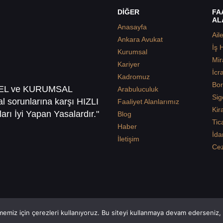
DİĞER
FA
AL
Anasayfa
Ail
Ankara Avukat
İş 
Kurumsal
Mir
Kariyer
İcr
Kadromuz
Bor
SEL ve KURUMSAL
Arabuluculuk
Sig
sal sorunlarına karşı HIZLI
Faaliyet Alanlarımız
Kir
arı İyi Yapan Yasalardır."
Blog
Tic
Haber
İda
İletişim
Ce
emiz için çerezleri kullanıyoruz. Bu siteyi kullanmaya devam ederseniz, b