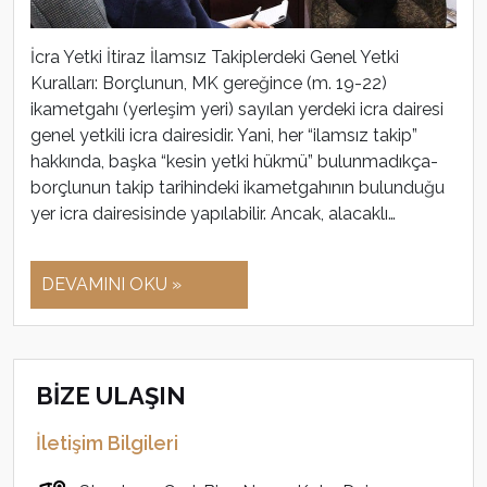
İcra Yetki İtiraz İlamsız Takiplerdeki Genel Yetki
Kuralları: Borçlunun, MK gereğince (m. 19-22)
ikametgahı (yerleşim yeri) sayılan yerdeki icra dairesi
genel yetkili icra dairesidir. Yani, her “ilamsız takip”
hakkında, başka “kesin yetki hükmü” bulun­madıkça-
borçlunun takip tarihindeki ikametgahının bulunduğu
yer icra dairesisinde yapılabilir. Ancak, alacaklı…
DEVAMINI OKU »
BİZE ULAŞIN
İletişim Bilgileri