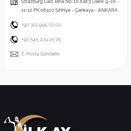
Strazburg Cad. Bina No: 10 Kat:3 Daire: 9-10-
11-12 PK:06410 Sıhhiye - Çankaya - ANKARA
+90 312 995 02 02
+90 545 229 25 05
E-Posta Gönderin