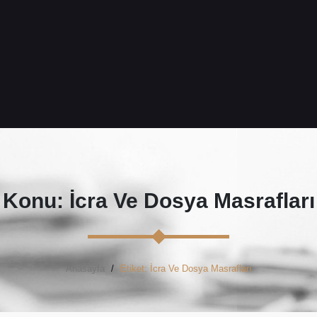
Konu: İcra Ve Dosya Masrafları
Anasayfa
Etiket: İcra Ve Dosya Masrafları