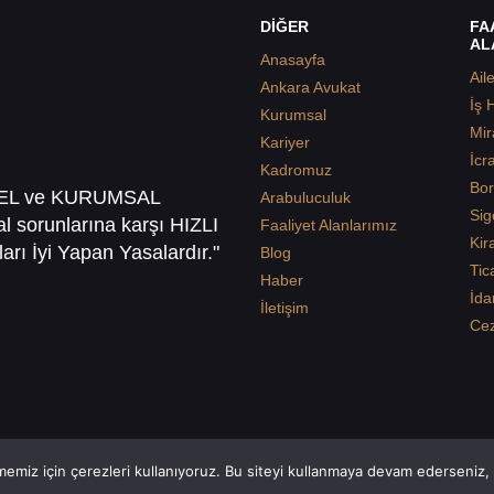
DİĞER
FA
AL
Anasayfa
Ail
Ankara Avukat
İş 
Kurumsal
Mir
Kariyer
İcr
Kadromuz
Bor
SEL ve KURUMSAL
Arabuluculuk
Sig
sal sorunlarına karşı HIZLI
Faaliyet Alanlarımız
Kir
arı İyi Yapan Yasalardır."
Blog
Tic
Haber
İda
İletişim
Ce
emiz için çerezleri kullanıyoruz. Bu siteyi kullanmaya devam ederseniz, b