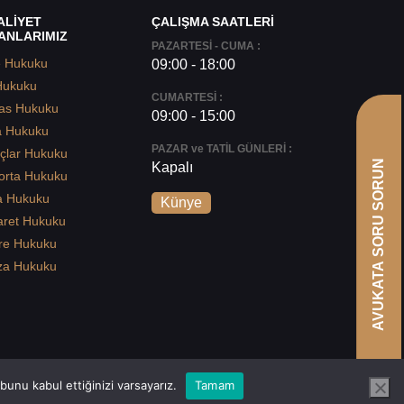
ALİYET
ÇALIŞMA SAATLERİ
ANLARIMIZ
PAZARTESİ - CUMA :
e Hukuku
09:00 - 18:00
Hukuku
CUMARTESİ :
as Hukuku
09:00 - 15:00
a Hukuku
PAZAR ve TATİL GÜNLERİ :
çlar Hukuku
AVUKATA SORU SORUN
Kapalı
orta Hukuku
a Hukuku
Künye
aret Hukuku
re Hukuku
za Hukuku
unu kabul ettiğinizi varsayarız.
Tamam