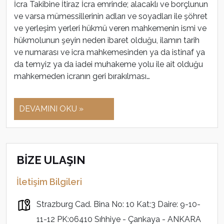
İcra Takibine İtiraz İcra emrinde; alacaklı ve borçlunun
ve varsa mümessillerinin adları ve soyadları ile şöhret
ve yerleşim yerleri hükmü veren mahkemenin ismi ve
hükmolunun şeyin neden ibaret olduğu, ilamın tarih
ve numarası ve icra mahkemesinden ya da istinaf ya
da temyiz ya da iadei muhakeme yolu ile ait olduğu
mahkemeden icranın geri bırakılması…
DEVAMINI OKU »
BİZE ULAŞIN
İletişim Bilgileri
Strazburg Cad. Bina No: 10 Kat:3 Daire: 9-10-
11-12 PK:06410 Sıhhiye - Çankaya - ANKARA