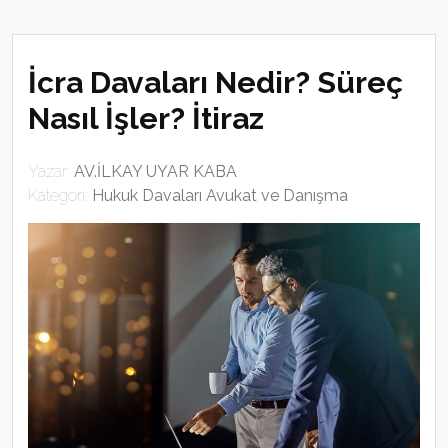
İcra Davaları Nedir? Süreç
Nasıl İşler? İtiraz
Yazar:
AV.İLKAY UYAR KABA
Kategori:
Hukuk Davaları Avukat ve Danışma