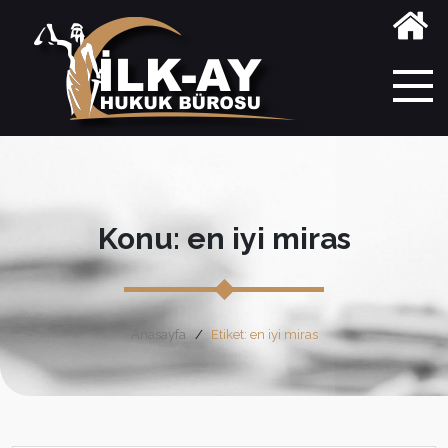
Konu: en iyi miras
Anasayfa
Etiket: en iyi miras