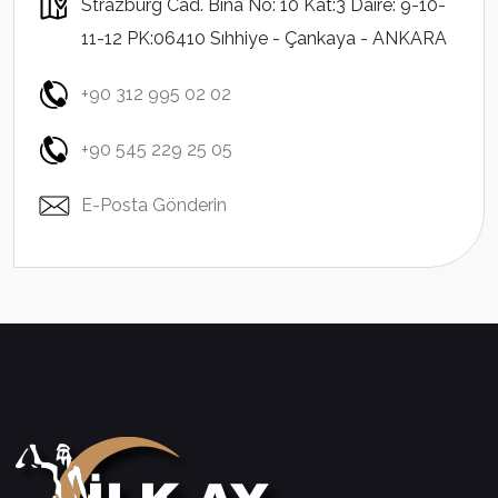
Strazburg Cad. Bina No: 10 Kat:3 Daire: 9-10-
11-12 PK:06410 Sıhhiye - Çankaya - ANKARA
+90 312 995 02 02
+90 545 229 25 05
E-Posta Gönderin