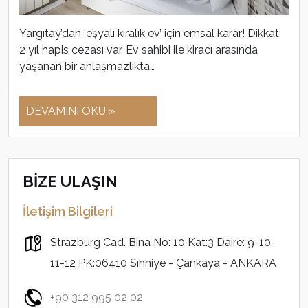
Yargıtay’dan ‘eşyalı kiralık ev’ için emsal karar! Dikkat:
2 yıl hapis cezası var. Ev sahibi ile kiracı arasında
yaşanan bir anlaşmazlıkta…
DEVAMINI OKU »
BİZE ULAŞIN
İletişim Bilgileri
Strazburg Cad. Bina No: 10 Kat:3 Daire: 9-10-
11-12 PK:06410 Sıhhiye - Çankaya - ANKARA
+90 312 995 02 02