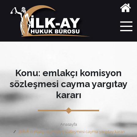
Konu: emlakçı komisyon
sözleşmesi cayma yargıtay
kararı
Anasayfa
Etiket: emlakçı komisyon sözleşmesi cayma yargıtay kararı