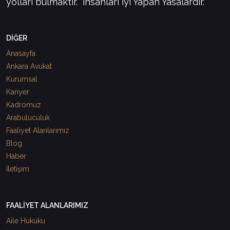
yolları bulmaktır. "İnsanları İyi Yapan Yasalardır."
DİĞER
Anasayfa
Ankara Avukat
Kurumsal
Kariyer
Kadromuz
Arabuluculuk
Faaliyet Alanlarımız
Blog
Haber
İletişim
FAALİYET ALANLARIMIZ
Aile Hukuku