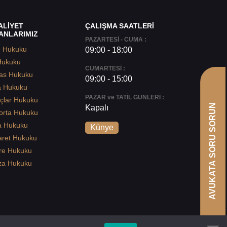
ALİYET
ÇALIŞMA SAATLERİ
ANLARIMIZ
PAZARTESİ - CUMA :
e Hukuku
09:00 - 18:00
Hukuku
CUMARTESİ :
as Hukuku
09:00 - 15:00
a Hukuku
PAZAR ve TATİL GÜNLERİ :
çlar Hukuku
AVUKATA SORU SORUN
Kapalı
orta Hukuku
a Hukuku
Künye
aret Hukuku
re Hukuku
za Hukuku