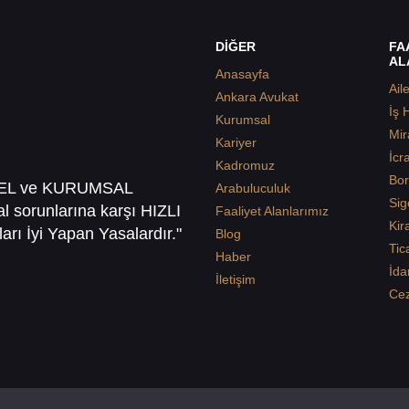
DİĞER
FA
AL
Anasayfa
Ail
Ankara Avukat
İş 
Kurumsal
Mir
Kariyer
İcr
Kadromuz
Bor
SEL ve KURUMSAL
Arabuluculuk
Sig
sal sorunlarına karşı HIZLI
Faaliyet Alanlarımız
Kir
arı İyi Yapan Yasalardır."
Blog
Tic
Haber
İda
İletişim
Ce