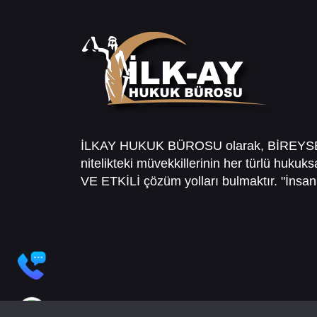
İLKAY HUKUK BÜROSU olarak, BİREY
nitelikteki müvekkillerinin her türlü hukuk
VE ETKİLİ çözüm yolları bulmaktır. "İnsanl