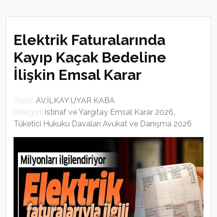
Elektrik Faturalarında
Kayıp Kaçak Bedeline
İlişkin Emsal Karar
Yazar:
AV.İLKAY UYAR KABA
Kategori:
İstinaf ve Yargıtay Emsal Karar 2026
,
Tüketici Hukuku Davaları Avukat ve Danışma 2026