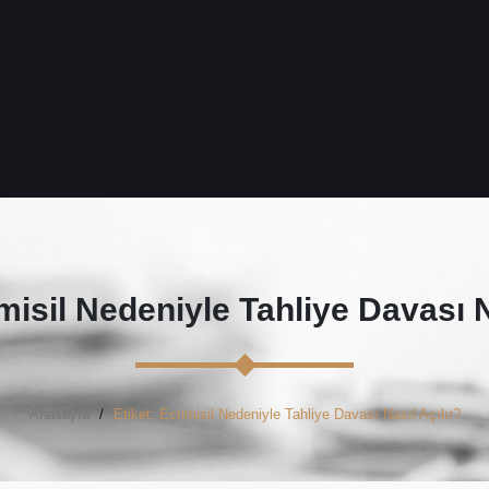
isil Nedeniyle Tahliye Davası N
Anasayfa
Etiket: Ecrimisil Nedeniyle Tahliye Davası Nasıl Açılır?