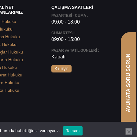
ALİYET
ÇALIŞMA SAATLERİ
ANLARIMIZ
PAZARTESİ - CUMA :
e Hukuku
09:00 - 18:00
Hukuku
CUMARTESİ :
as Hukuku
09:00 - 15:00
a Hukuku
PAZAR ve TATİL GÜNLERİ :
çlar Hukuku
AVUKATA SORU SORUN
Kapalı
orta Hukuku
a Hukuku
Künye
aret Hukuku
re Hukuku
za Hukuku
unu kabul ettiğinizi varsayarız.
Tamam