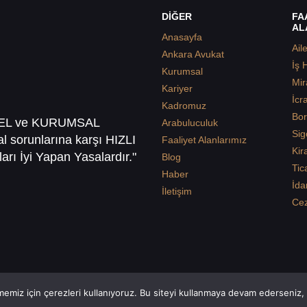
DİĞER
FA
AL
Anasayfa
Ail
Ankara Avukat
İş 
Kurumsal
Mir
Kariyer
İcr
Kadromuz
Bor
SEL ve KURUMSAL
Arabuluculuk
Sig
sal sorunlarına karşı HIZLI
Faaliyet Alanlarımız
Kir
arı İyi Yapan Yasalardır."
Blog
Tic
Haber
İda
İletişim
Ce
emiz için çerezleri kullanıyoruz. Bu siteyi kullanmaya devam ederseniz, b