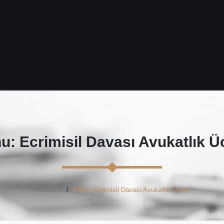
u: Ecrimisil Davası Avukatlık Üc
Anasayfa
Etiket: Ecrimisil Davası Avukatlık Ücreti