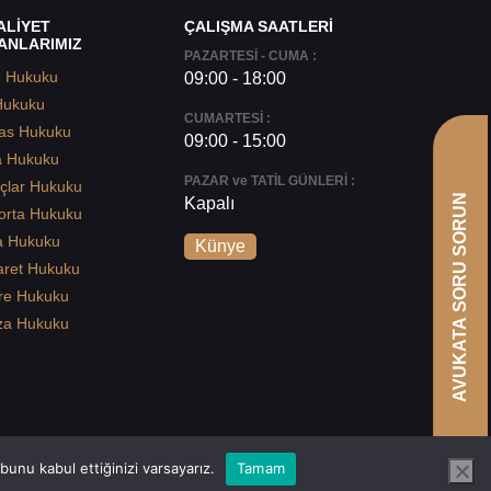
ALİYET
ÇALIŞMA SAATLERİ
ANLARIMIZ
PAZARTESİ - CUMA :
e Hukuku
09:00 - 18:00
Hukuku
CUMARTESİ :
as Hukuku
09:00 - 15:00
a Hukuku
PAZAR ve TATİL GÜNLERİ :
çlar Hukuku
AVUKATA SORU SORUN
Kapalı
orta Hukuku
a Hukuku
Künye
aret Hukuku
re Hukuku
za Hukuku
unu kabul ettiğinizi varsayarız.
Tamam