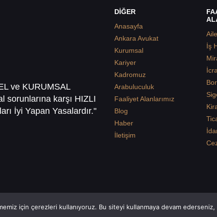
DİĞER
FA
AL
Anasayfa
Ail
Ankara Avukat
İş 
Kurumsal
Mir
Kariyer
İcr
Kadromuz
Bor
SEL ve KURUMSAL
Arabuluculuk
Sig
sal sorunlarına karşı HIZLI
Faaliyet Alanlarımız
Kir
arı İyi Yapan Yasalardır."
Blog
Tic
Haber
İda
İletişim
Ce
emiz için çerezleri kullanıyoruz. Bu siteyi kullanmaya devam ederseniz, b