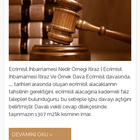
Ecrimisil İhbarnamesi Nedir Örnegi İtiraz | Ecrimisil
İhbarnamesi İtiraz Ve Örnek Dava Ecrimisil davasında,
….. tarihleri arasında oluşan ecrimisil alacaklarının
tahsilinin gerektiğini, ecrimisil alacağına kademeli faiz
talepleri bulunduğunu, bu sebeple işbu davayı açtığını
belirtmiştir. Davalı vekili cevap dilekçesinde,
taşınmazın 1307 m2’lik kısmının imar..
DEVAMINI OKU »