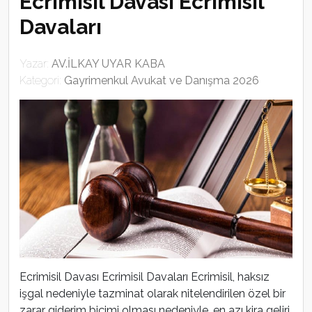
Ecrimisil Davası Ecrimisil
Davaları
Yazar:
AV.İLKAY UYAR KABA
Kategori:
Gayrimenkul Avukat ve Danışma 2026
Ecrimisil Davası Ecrimisil Davaları Ecrimisil, haksız
işgal nedeniyle tazminat olarak nitelendirilen özel bir
zarar giderim biçimi olması nedeniyle, en azı kira geliri