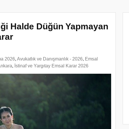
diği Halde Düğün Yapmayan
rar
ma 2026
,
Avukatlık ve Danışmanlık - 2026
,
Emsal
Ankara
,
İstinaf ve Yargıtay Emsal Karar 2026