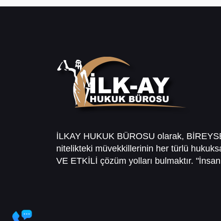
İLKAY HUKUK BÜROSU olarak, BİREY
nitelikteki müvekkillerinin her türlü hukuk
VE ETKİLİ çözüm yolları bulmaktır. "İnsanl