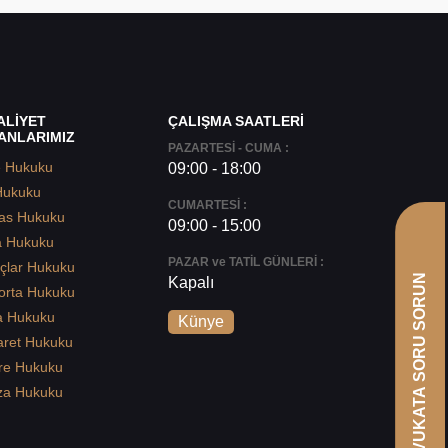
ALİYET
ÇALIŞMA SAATLERİ
ANLARIMIZ
PAZARTESİ - CUMA :
e Hukuku
09:00 - 18:00
Hukuku
CUMARTESİ :
as Hukuku
09:00 - 15:00
a Hukuku
PAZAR ve TATİL GÜNLERİ :
çlar Hukuku
AVUKATA SORU SORUN
Kapalı
orta Hukuku
a Hukuku
Künye
aret Hukuku
re Hukuku
za Hukuku