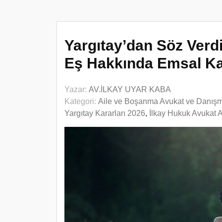
Yargıtay’dan Söz Ver
Eş Hakkında Emsal Ka
Yazar:
AV.İLKAY UYAR KABA
Kategori:
Aile ve Boşanma Avukat ve Danış
Yargıtay Kararları 2026
,
İlkay Hukuk Avukat 