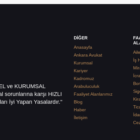
DİĞER
FA
AL
Anasayfa
Ail
Ankara Avukat
İş 
Kurumsal
Mir
Kariyer
İcr
Kadromuz
Bor
SEL ve KURUMSAL
Arabuluculuk
Sig
sal sorunlarına karşı HIZLI
Faaliyet Alanlarımız
Kir
arı İyi Yapan Yasalardır."
Blog
Tic
Haber
İda
İletişim
Ce