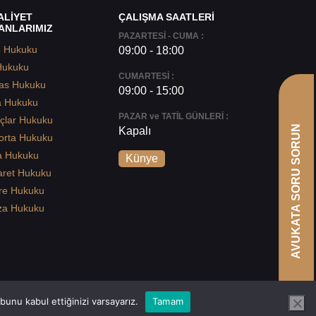
ALİYET
ÇALIŞMA SAATLERİ
ANLARIMIZ
PAZARTESİ - CUMA :
e Hukuku
09:00 - 18:00
Hukuku
CUMARTESİ :
as Hukuku
09:00 - 15:00
a Hukuku
PAZAR ve TATİL GÜNLERİ :
çlar Hukuku
AVUKATA SORU SORUN
Kapalı
orta Hukuku
a Hukuku
Künye
aret Hukuku
re Hukuku
za Hukuku
unu kabul ettiğinizi varsayarız.
Tamam