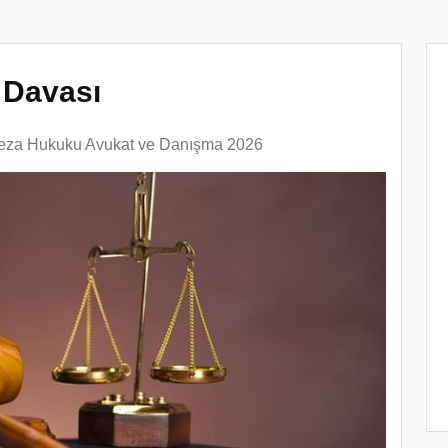
ı Davası
eza Hukuku Avukat ve Danışma 2026