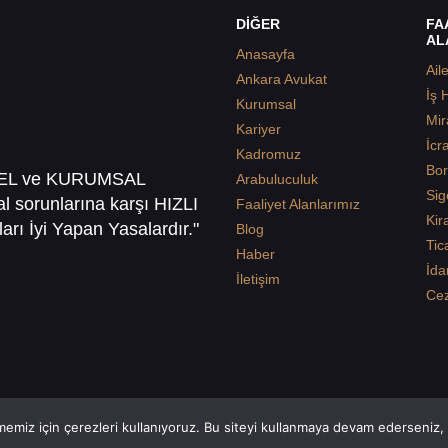
DİĞER
FA
AL
Anasayfa
Ail
Ankara Avukat
İş 
Kurumsal
Mir
Kariyer
İcr
Kadromuz
Bor
SEL ve KURUMSAL
Arabuluculuk
Sig
sal sorunlarına karşı HIZLI
Faaliyet Alanlarımız
Kir
arı İyi Yapan Yasalardır."
Blog
Tic
Haber
İda
İletişim
Ce
emiz için çerezleri kullanıyoruz. Bu siteyi kullanmaya devam ederseniz, b