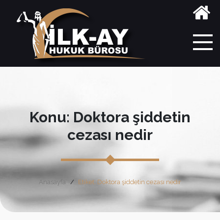
Konu: Doktora şiddetin
cezası nedir
Anasayfa
Etiket: Doktora şiddetin cezası nedir