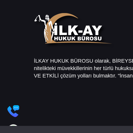
İLKAY HUKUK BÜROSU olarak, BİREY
nitelikteki müvekkillerinin her türlü hukuk
VE ETKİLİ çözüm yolları bulmaktır. "İnsanl