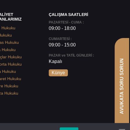
ALİYET
ÇALIŞMA SAATLERİ
ANLARIMIZ
PAZARTESİ - CUMA :
e Hukuku
09:00 - 18:00
Hukuku
CUMARTESİ :
as Hukuku
09:00 - 15:00
a Hukuku
PAZAR ve TATİL GÜNLERİ :
çlar Hukuku
AVUKATA SORU SORUN
Kapalı
orta Hukuku
a Hukuku
Künye
aret Hukuku
re Hukuku
za Hukuku