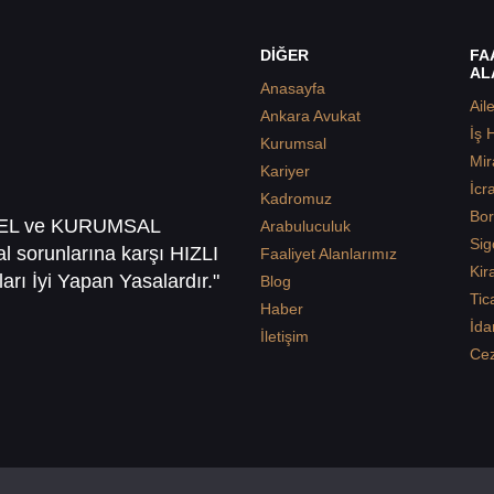
DİĞER
FA
AL
Anasayfa
Ail
Ankara Avukat
İş 
Kurumsal
Mir
Kariyer
İcr
Kadromuz
Bor
SEL ve KURUMSAL
Arabuluculuk
Sig
sal sorunlarına karşı HIZLI
Faaliyet Alanlarımız
Kir
arı İyi Yapan Yasalardır."
Blog
Tic
Haber
İda
İletişim
Ce