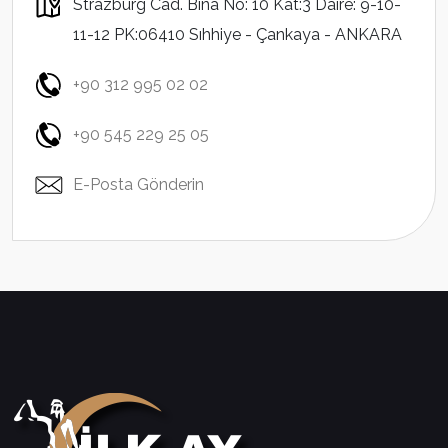
Strazburg Cad. Bina No: 10 Kat:3 Daire: 9-10-
11-12 PK:06410 Sıhhiye - Çankaya - ANKARA
+90 312 995 02 02
+90 545 229 25 05
E-Posta Gönderin