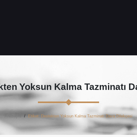
kten Yoksun Kalma Tazminatı Da
Anasayfa
Etiket: Destekten Yoksun Kalma Tazminatı Dava Dilekçesi