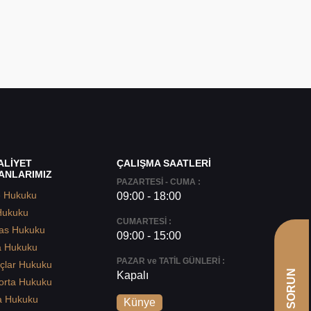
ALİYET
ÇALIŞMA SAATLERİ
ANLARIMIZ
PAZARTESİ - CUMA :
e Hukuku
09:00 - 18:00
Hukuku
CUMARTESİ :
as Hukuku
09:00 - 15:00
a Hukuku
PAZAR ve TATİL GÜNLERİ :
çlar Hukuku
Kapalı
orta Hukuku
a Hukuku
Künye