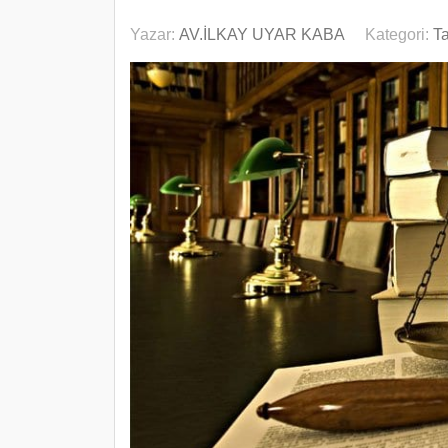
Yazar:
AV.İLKAY UYAR KABA
Kategori:
T