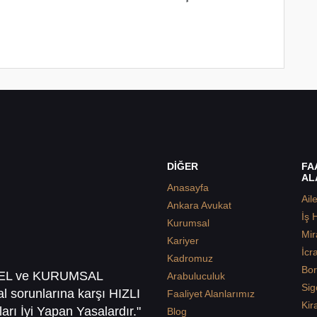
DİĞER
FA
AL
Anasayfa
Ail
Ankara Avukat
İş 
Kurumsal
Mir
Kariyer
İcr
Kadromuz
Bor
SEL ve KURUMSAL
Arabuluculuk
Sig
sal sorunlarına karşı HIZLI
Faaliyet Alanlarımız
Kir
arı İyi Yapan Yasalardır."
Blog