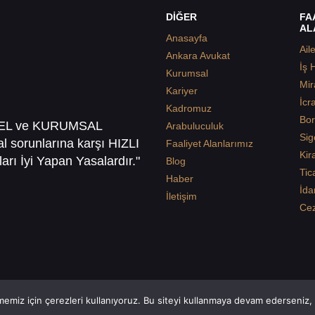
DİĞER
FA
AL
Anasayfa
Ail
Ankara Avukat
İş 
Kurumsal
Mir
Kariyer
İcr
Kadromuz
Bor
SEL ve KURUMSAL
Arabuluculuk
Sig
sal sorunlarına karşı HIZLI
Faaliyet Alanlarımız
Kir
arı İyi Yapan Yasalardır."
Blog
Tic
Haber
İda
İletişim
Ce
emiz için çerezleri kullanıyoruz. Bu siteyi kullanmaya devam ederseniz, b