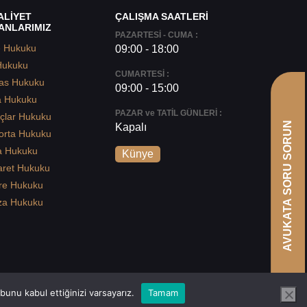
ALİYET
ÇALIŞMA SAATLERİ
ANLARIMIZ
PAZARTESİ - CUMA :
e Hukuku
09:00 - 18:00
Hukuku
CUMARTESİ :
as Hukuku
09:00 - 15:00
a Hukuku
PAZAR ve TATİL GÜNLERİ :
çlar Hukuku
AVUKATA SORU SORUN
Kapalı
orta Hukuku
a Hukuku
Künye
aret Hukuku
re Hukuku
za Hukuku
unu kabul ettiğinizi varsayarız.
Tamam