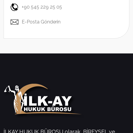
+90 545 229 25 05
E-Posta Gönderin
İLKAY HUKUK BÜROSU olarak, BİREYSEL ve