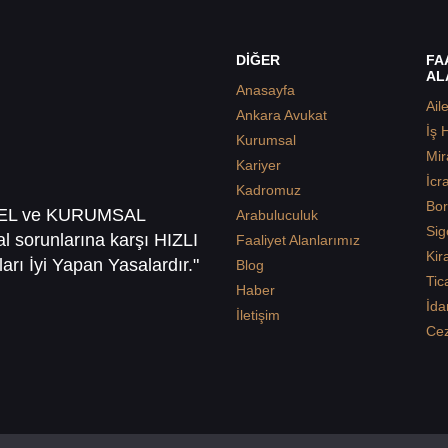
DİĞER
FA
AL
Anasayfa
Ail
Ankara Avukat
İş 
Kurumsal
Mir
Kariyer
İcr
Kadromuz
Bor
SEL ve KURUMSAL
Arabuluculuk
Sig
sal sorunlarına karşı HIZLI
Faaliyet Alanlarımız
Kir
arı İyi Yapan Yasalardır."
Blog
Tic
Haber
İda
İletişim
Ce