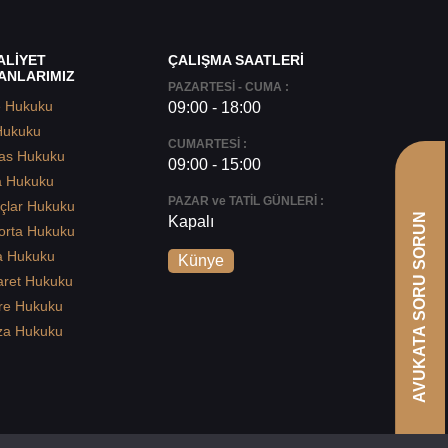
ALİYET
ÇALIŞMA SAATLERİ
ANLARIMIZ
PAZARTESİ - CUMA :
e Hukuku
09:00 - 18:00
Hukuku
CUMARTESİ :
as Hukuku
09:00 - 15:00
a Hukuku
PAZAR ve TATİL GÜNLERİ :
çlar Hukuku
AVUKATA SORU SORUN
Kapalı
orta Hukuku
a Hukuku
Künye
aret Hukuku
re Hukuku
za Hukuku