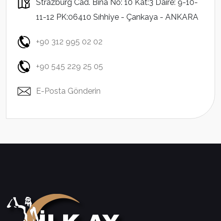
Strazburg Cad. Bina No: 10 Kat:3 Daire: 9-10-
11-12 PK:06410 Sıhhiye - Çankaya - ANKARA
+90 312 995 02 02
+90 545 229 25 05
E-Posta Gönderin