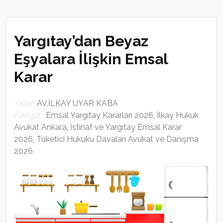
Yargıtay’dan Beyaz
Eşyalara İlişkin Emsal
Karar
Yazar:
AV.İLKAY UYAR KABA
Kategori:
Emsal Yargıtay Kararları 2026
,
İlkay Hukuk
Avukat Ankara
,
İstinaf ve Yargıtay Emsal Karar
2026
,
Tüketici Hukuku Davaları Avukat ve Danışma
2026