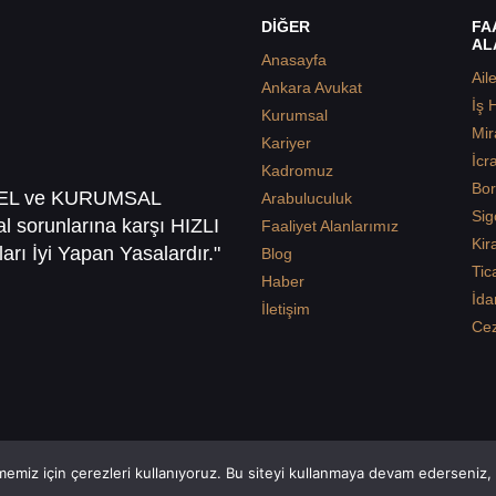
DİĞER
FA
AL
Anasayfa
Ail
Ankara Avukat
İş 
Kurumsal
Mir
Kariyer
İcr
Kadromuz
Bor
SEL ve KURUMSAL
Arabuluculuk
Sig
sal sorunlarına karşı HIZLI
Faaliyet Alanlarımız
Kir
arı İyi Yapan Yasalardır."
Blog
Tic
Haber
İda
İletişim
Ce
emiz için çerezleri kullanıyoruz. Bu siteyi kullanmaya devam ederseniz, b