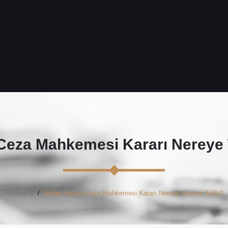
Ceza Mahkemesi Kararı Nereye 
Anasayfa
Etiket: Asliye Ceza Mahkemesi Kararı Nereye Temyiz Edilir?