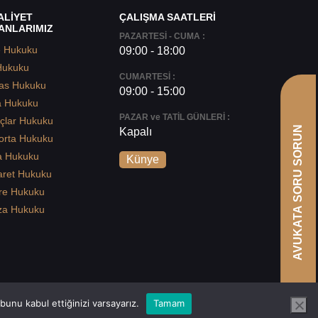
ALİYET
ÇALIŞMA SAATLERİ
ANLARIMIZ
PAZARTESİ - CUMA :
e Hukuku
09:00 - 18:00
Hukuku
CUMARTESİ :
as Hukuku
09:00 - 15:00
a Hukuku
PAZAR ve TATİL GÜNLERİ :
çlar Hukuku
AVUKATA SORU SORUN
Kapalı
orta Hukuku
a Hukuku
Künye
aret Hukuku
re Hukuku
za Hukuku
unu kabul ettiğinizi varsayarız.
Tamam