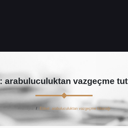
: arabuluculuktan vazgeçme tut
Anasayfa
Etiket: arabuluculuktan vazgeçme tutanağı