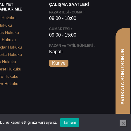
ALİYET
ÇALIŞMA SAATLERİ
ANLARIMIZ
PAZARTESİ - CUMA :
e Hukuku
09:00 - 18:00
Hukuku
CUMARTESİ :
as Hukuku
09:00 - 15:00
a Hukuku
PAZAR ve TATİL GÜNLERİ :
çlar Hukuku
AVUKATA SORU SORUN
Kapalı
orta Hukuku
a Hukuku
Künye
aret Hukuku
re Hukuku
za Hukuku
unu kabul ettiğinizi varsayarız.
Tamam