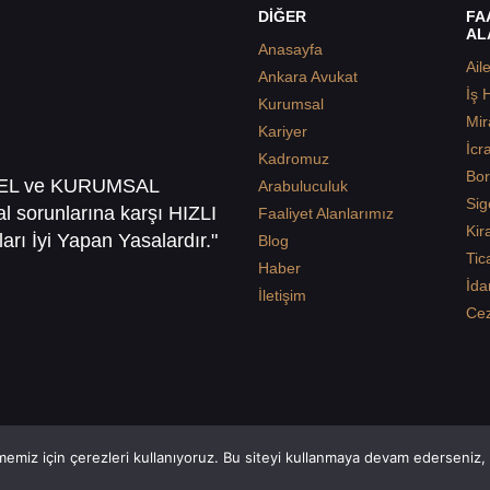
DİĞER
FA
AL
Anasayfa
Ail
Ankara Avukat
İş 
Kurumsal
Mir
Kariyer
İcr
Kadromuz
Bor
SEL ve KURUMSAL
Arabuluculuk
Sig
sal sorunlarına karşı HIZLI
Faaliyet Alanlarımız
Kir
arı İyi Yapan Yasalardır."
Blog
Tic
Haber
İda
İletişim
Ce
emiz için çerezleri kullanıyoruz. Bu siteyi kullanmaya devam ederseniz, b