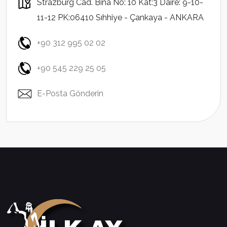
Strazburg Cad. Bina No: 10 Kat:3 Daire: 9-10-
11-12 PK:06410 Sıhhiye - Çankaya - ANKARA
+90 312 995 02 02
+90 545 229 25 05
E-Posta Gönderin