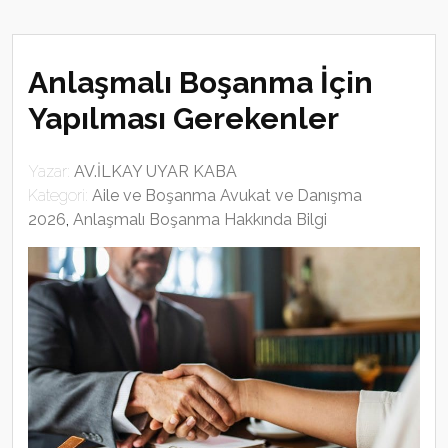
Anlaşmalı Boşanma İçin
Yapılması Gerekenler
Yazar:
AV.İLKAY UYAR KABA
Kategori:
Aile ve Boşanma Avukat ve Danışma
2026
,
Anlaşmalı Boşanma Hakkında Bilgi