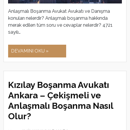
Anlaşmalı Boşanma Avukat Avukatı ve Danışma
konuları nelerdir? Anlaşmalı boşanma hakkında
merak edilen tüm soru ve cevaplar nelerdir? 4721
sayılı…
DEVAMINI OKU »
Kızılay Boşanma Avukatı
Ankara – Çekişmeli ve
Anlaşmalı Boşanma Nasıl
Olur?