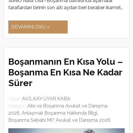
Süreci Nasıl Olur?Boşanma davasında aşamalar
taraflardan birinin son altı aydan beri beraber ikamet…
DEVAMINI OKU »
Boşanmanın En Kısa Yolu –
Boşanma En Kısa Ne Kadar
Sürer
Yazar:
AV.İLKAY UYAR KABA
Kategori:
Aile ve Boşanma Avukat ve Danışma
2026
,
Anlaşmalı Boşanma Hakkında Bilgi
,
Boşanma Sebebi Mi? Avukat ve Danışma 2026