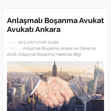
Anlaşmalı Boşanma Avukat
Avukatı Ankara
Yazar:
AV.İLKAY UYAR KABA
Kategori:
Anlaşmalı Boşanma Avukat ve Danışma
2026
,
Anlaşmalı Boşanma Hakkında Bilgi