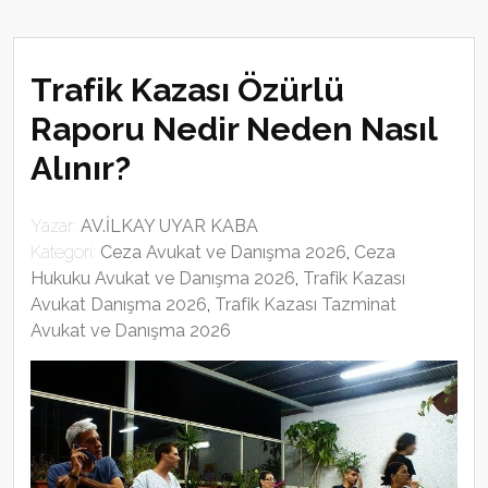
Trafik Kazası Özürlü
Raporu Nedir Neden Nasıl
Alınır?
Yazar:
AV.İLKAY UYAR KABA
Kategori:
Ceza Avukat ve Danışma 2026
,
Ceza
Hukuku Avukat ve Danışma 2026
,
Trafik Kazası
Avukat Danışma 2026
,
Trafik Kazası Tazminat
Avukat ve Danışma 2026