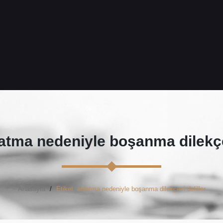
atma nedeniyle boşanma dilekçes
Anasayfa
Etiket: aldatma nedeniyle boşanma dilekçesi deliller