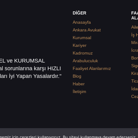
DİĞER
FA
AL
Anasayfa
Ail
Ankara Avukat
İş 
Kurumsal
Mir
Kariyer
İcr
Kadromuz
Bor
SEL ve KURUMSAL
Arabuluculuk
Sig
sal sorunlarına karşı HIZLI
Faaliyet Alanlarımız
Kir
arı İyi Yapan Yasalardır."
Blog
Tic
Haber
İda
İletişim
Ce
emiz için çerezleri kullanıyoruz. Bu siteyi kullanmaya devam ederseniz, b