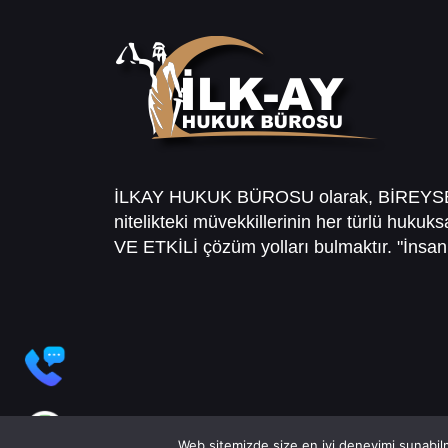
İLKAY HUKUK BÜROSU olarak, BİREY
nitelikteki müvekkillerinin her türlü hukuk
VE ETKİLİ çözüm yolları bulmaktır. "İnsanl
Web sitemizde size en iyi deneyimi sunabilm