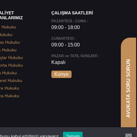
ALİYET
ÇALIŞMA SAATLERİ
ANLARIMIZ
PAZARTESİ - CUMA :
e Hukuku
09:00 - 18:00
Hukuku
CUMARTESİ :
as Hukuku
09:00 - 15:00
a Hukuku
PAZAR ve TATİL GÜNLERİ :
çlar Hukuku
AVUKATA SORU SORUN
Kapalı
orta Hukuku
a Hukuku
Künye
aret Hukuku
re Hukuku
za Hukuku
unu kabul ettiğinizi varsayarız.
Tamam