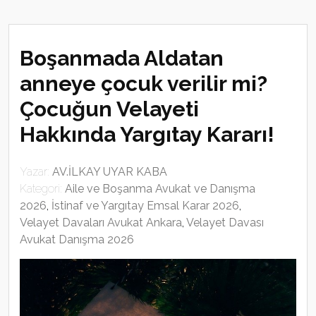
Boşanmada Aldatan
anneye çocuk verilir mi?
Çocuğun Velayeti
Hakkında Yargıtay Kararı!
Yazar:
AV.İLKAY UYAR KABA
Kategori:
Aile ve Boşanma Avukat ve Danışma
2026
,
İstinaf ve Yargıtay Emsal Karar 2026
,
Velayet Davaları Avukat Ankara
,
Velayet Davası
Avukat Danışma 2026