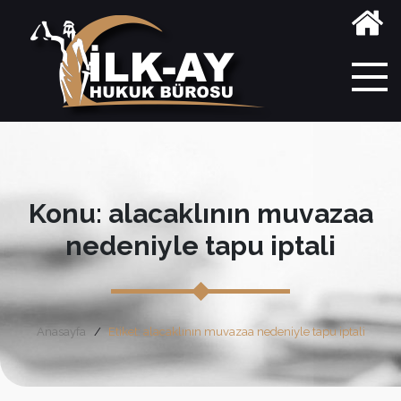
Konu: alacaklının muvazaa
nedeniyle tapu iptali
Anasayfa
Etiket: alacaklının muvazaa nedeniyle tapu iptali