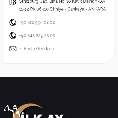
Strazburg Cad. Bina No: 10 Kat:3 Daire: 9-10-
11-12 PK:06410 Sıhhiye - Çankaya - ANKARA
+90 312 995 02 02
+90 545 229 25 05
E-Posta Gönderin