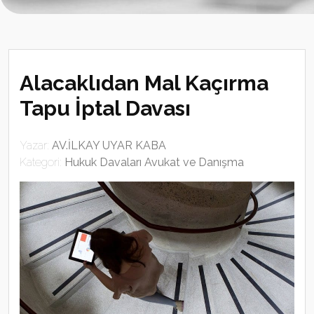
Alacaklıdan Mal Kaçırma
Tapu İptal Davası
Yazar:
AV.İLKAY UYAR KABA
Kategori:
Hukuk Davaları Avukat ve Danışma