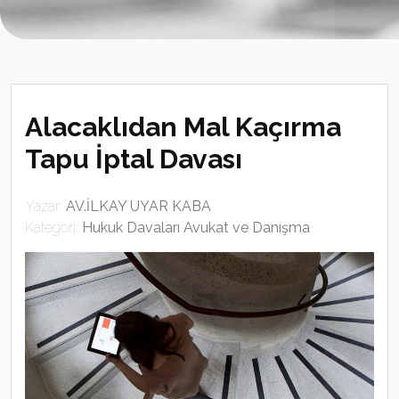
Alacaklıdan Mal Kaçırma
Tapu İptal Davası
Yazar:
AV.İLKAY UYAR KABA
Kategori:
Hukuk Davaları Avukat ve Danışma