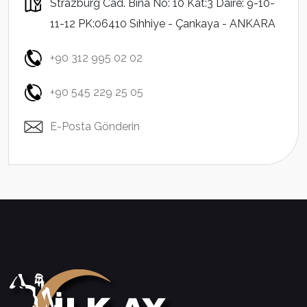
Strazburg Cad. Bina No: 10 Kat:3 Daire: 9-10-
11-12 PK:06410 Sıhhiye - Çankaya - ANKARA
+90 312 995 02 02
+90 545 229 25 05
E-Posta Gönderin